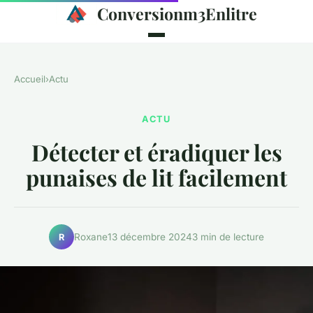
Conversionm3Enlitre
Accueil
›
Actu
ACTU
Détecter et éradiquer les
punaises de lit facilement
Roxane
13 décembre 2024
3 min de lecture
R