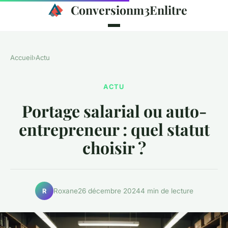
Conversionm3Enlitre
Accueil
›
Actu
ACTU
Portage salarial ou auto-
entrepreneur : quel statut
choisir ?
Roxane
26 décembre 2024
4 min de lecture
R