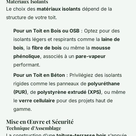
Matériaux Isolants
Le choix des
matériaux isolants
dépend de la
structure de votre toit.
Pour un Toit en Bois ou OSB
: Optez pour des
isolants légers et respirants comme la
laine de
bois
, la
fibre de bois
ou même la
mousse
phénolique
, associés à un
pare-vapeur
performant.
Pour un Toit en Béton
: Privilégiez des isolants
rigides comme les panneaux de
polyuréthane
(PUR)
, de
polystyrène extrudé (XPS)
, ou même
le
verre cellulaire
pour des projets haut de
gamme.
Mise en Œuvre et Sécurité
Technique d’Assemblage
La construction d’une
toiture-terrasse bois
s’appuie