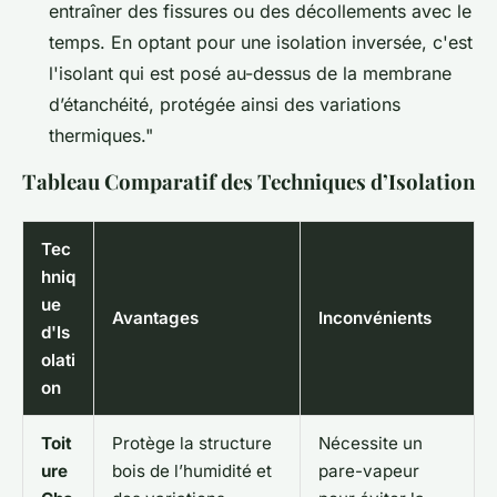
entraîner des fissures ou des décollements avec le
temps. En optant pour une isolation inversée, c'est
l'isolant qui est posé au-dessus de la membrane
d’étanchéité, protégée ainsi des variations
thermiques."
Tableau Comparatif des Techniques d’Isolation
Tec
hniq
ue
Avantages
Inconvénients
d'Is
olati
on
Toit
Protège la structure
Nécessite un
ure
bois de l’humidité et
pare-vapeur