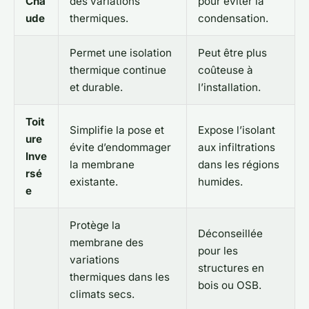
Cha
des variations
pour éviter la
ude
thermiques.
condensation.
Permet une isolation
Peut être plus
thermique continue
coûteuse à
et durable.
l’installation.
Toit
Simplifie la pose et
Expose l’isolant
ure
évite d’endommager
aux infiltrations
Inve
la membrane
dans les régions
rsé
existante.
humides.
e
Protège la
Déconseillée
membrane des
pour les
variations
structures en
thermiques dans les
bois ou OSB.
climats secs.