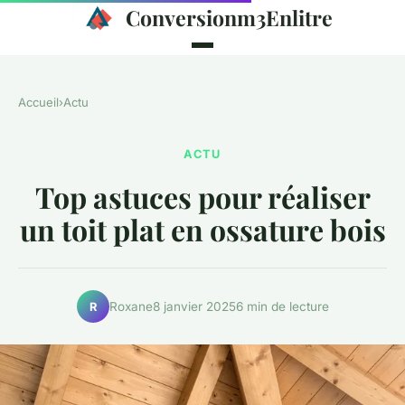
Conversionm3Enlitre
Accueil
›
Actu
ACTU
Top astuces pour réaliser
un toit plat en ossature bois
Roxane
8 janvier 2025
6 min de lecture
R