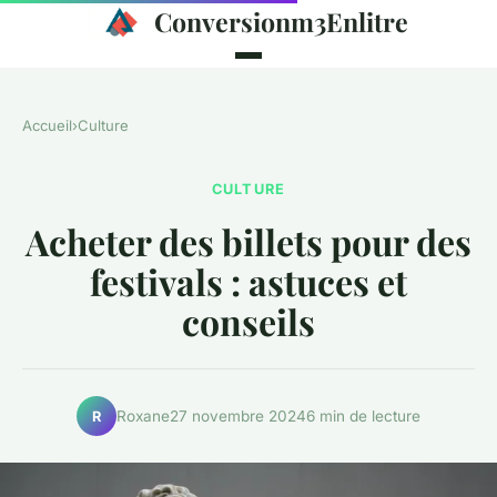
Conversionm3Enlitre
Accueil
›
Culture
CULTURE
Acheter des billets pour des
festivals : astuces et
conseils
Roxane
27 novembre 2024
6 min de lecture
R