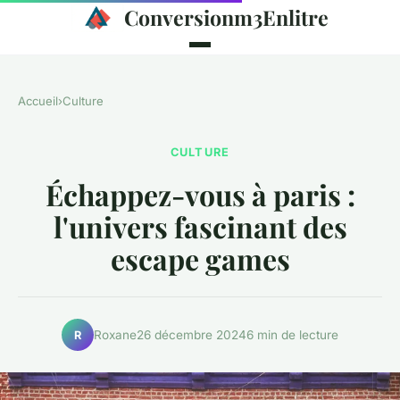
Conversionm3Enlitre
Accueil
›
Culture
CULTURE
Échappez-vous à paris :
l'univers fascinant des
escape games
Roxane
26 décembre 2024
6 min de lecture
R