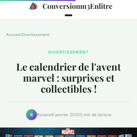
Conversionm3Enlitre
Accueil
›
Divertissement
DIVERTISSEMENT
Le calendrier de l'avent
marvel : surprises et
collectibles !
Roxane
6 janvier 2025
3 min de lecture
R