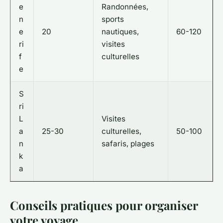
e
Randonnées,
n
sports
e
20
nautiques,
60-120
ri
visites
f
culturelles
e
S
ri
L
Visites
a
25-30
culturelles,
50-100
n
safaris, plages
k
a
Conseils pratiques pour organiser
votre voyage