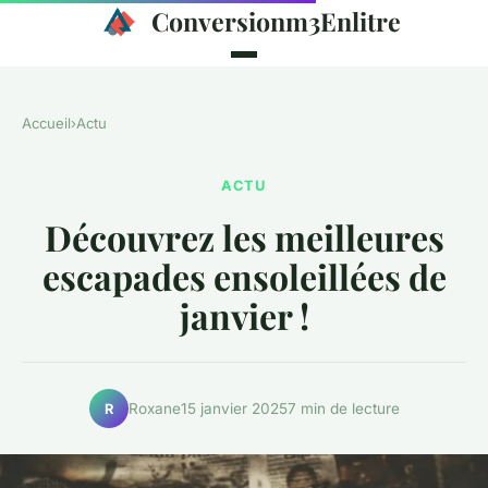
Conversionm3Enlitre
Accueil
›
Actu
ACTU
Découvrez les meilleures
escapades ensoleillées de
janvier !
Roxane
15 janvier 2025
7 min de lecture
R