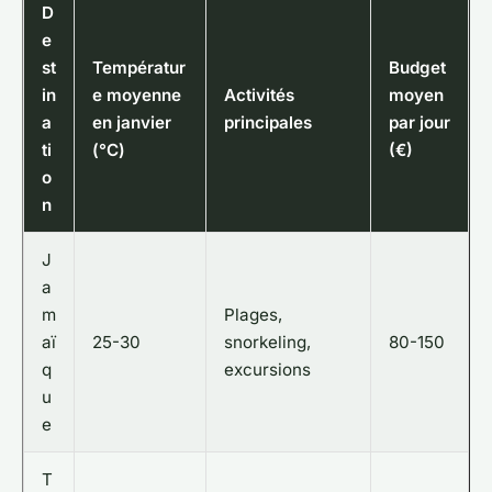
D
e
st
Températur
Budget
in
e moyenne
Activités
moyen
a
en janvier
principales
par jour
ti
(°C)
(€)
o
n
J
a
m
Plages,
aï
25-30
snorkeling,
80-150
q
excursions
u
e
T