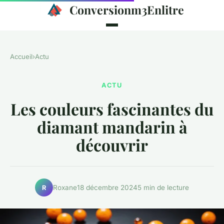
Conversionm3Enlitre
Accueil
›
Actu
ACTU
Les couleurs fascinantes du
diamant mandarin à
découvrir
Roxane
18 décembre 2024
5 min de lecture
R