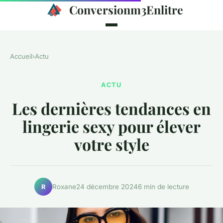
Conversionm3Enlitre
Accueil
›
Actu
ACTU
Les dernières tendances en
lingerie sexy pour élever
votre style
Roxane
24 décembre 2024
6 min de lecture
R