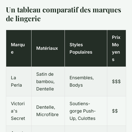
Un tableau comparatif des marques
de lingerie
Prix
Marqu
Styles
Mo
Matériaux
e
Populaires
yen
s
Satin de
La
Ensembles,
bambou,
$$$
Perla
Bodys
Dentelle
Victori
Soutiens-
Dentelle,
a's
gorge Push-
$$
Microfibre
Secret
Up, Culottes