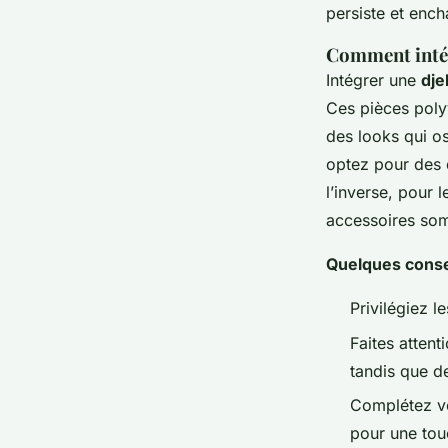
persiste et ench
Comment intég
Intégrer une
dje
Ces pièces poly
des looks qui osc
optez pour des 
l’inverse, pour 
accessoires som
Quelques consei
Privilégiez l
Faites attent
tandis que d
Complétez vo
pour une tou