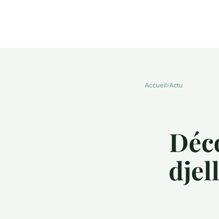
Accueil
›
Actu
Déco
dje