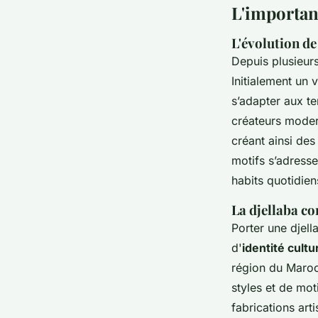
L'importanc
L'évolution d
Depuis plusieur
Initialement un 
s’adapter aux t
créateurs modern
créant ainsi des
motifs s’adresse
habits quotidien
La djellaba c
Porter une djell
d'
identité cultu
région du Maroc
styles et de mot
fabrications art