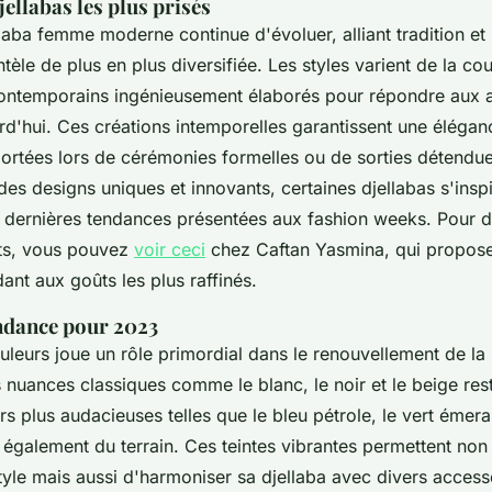
jellabas les plus prisés
laba femme moderne continue d'évoluer, alliant tradition e
ntèle de plus en plus diversifiée. Les styles varient de la cou
ontemporains ingénieusement élaborés pour répondre aux a
'hui. Ces créations intemporelles garantissent une éléganc
portées lors de cérémonies formelles ou de sorties détendue
des designs uniques et innovants, certaines djellabas s'insp
 dernières tendances présentées aux fashion weeks. Pour d
ts, vous pouvez
voir ceci
chez Caftan Yasmina, qui propose
ant aux goûts les plus raffinés.
endance pour 2023
ouleurs joue un rôle primordial dans le renouvellement de l
 nuances classiques comme le blanc, le noir et le beige res
s plus audacieuses telles que le bleu pétrole, le vert émera
également du terrain. Ces teintes vibrantes permettent non
tyle mais aussi d'harmoniser sa djellaba avec divers access