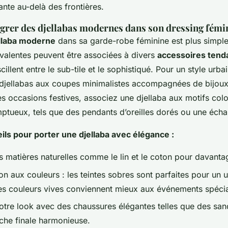
ante au-delà des frontières.
rer des djellabas modernes dans son dressing fémi
llaba moderne
dans sa garde-robe féminine est plus simple q
valentes peuvent être associées à divers
accessoires tend
illent entre le sub-tile et le sophistiqué. Pour un style urbai
djellabas aux coupes minimalistes accompagnées de bijoux
les occasions festives, associez une djellaba aux motifs col
ptueux, tels que des pendants d’oreilles dorés ou une écha
ls pour porter une djellaba avec élégance :
es matières naturelles comme le lin et le coton pour davanta
ion aux couleurs : les teintes sobres sont parfaites pour un 
es couleurs vives conviennent mieux aux événements spéci
tre look avec des chaussures élégantes telles que des sand
che finale harmonieuse.