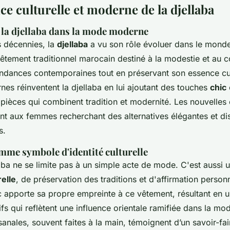
e culturelle et moderne de la djellaba
e la djellaba dans la mode moderne
s décennies, la
djellaba
a vu son rôle évoluer dans le mond
vêtement traditionnel marocain destiné à la modestie et au co
endances contemporaines tout en préservant son essence cul
es réinventent la djellaba en lui ajoutant des touches
chic
 pièces qui combinent tradition et modernité. Les nouvelles
nt aux femmes recherchant des alternatives élégantes et dis
s.
omme symbole d'identité culturelle
aba ne se limite pas à un simple acte de mode. C'est aussi 
relle
, de préservation des traditions et d'affirmation perso
 apporte sa propre empreinte à ce vêtement, résultant en u
ifs qui reflètent une
influence orientale ramifiée
dans la mode
isanales, souvent faites à la main, témoignent d’un savoir-fai