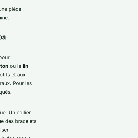
une pièce
nine.
ba
 pour
ton
ou le
lin
otifs et aux
raux. Pour les
qués.
ue. Un collier
ue des bracelets
iser