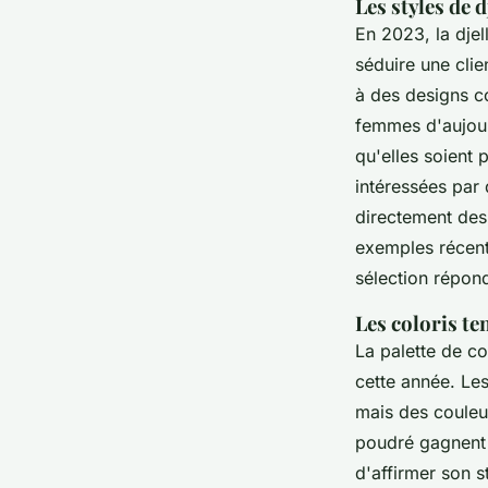
Les styles de d
En 2023, la djel
séduire une clie
à des designs c
femmes d'aujourd
qu'elles soient 
intéressées par 
directement des
exemples récen
sélection répond
Les coloris t
La palette de c
cette année. Les
mais des couleur
poudré gagnent 
d'affirmer son s