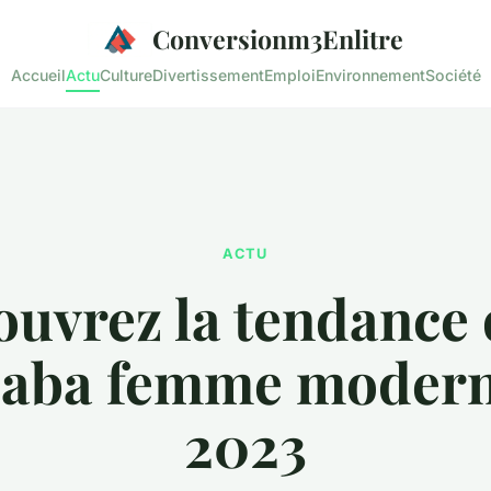
Conversionm3Enlitre
Accueil
Actu
Culture
Divertissement
Emploi
Environnement
Société
ACTU
uvrez la tendance 
llaba femme modern
2023