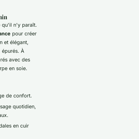
nin
u'il n'y paraît.
ance
pour créer
n et élégant,
 épurés. À
orés avec des
rpe en soie.
ge de confort.
usage quotidien,
aux.
ales en cuir