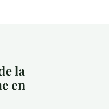
de la
e en